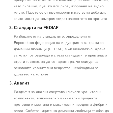
като пилешко, пуешко или риба, изброени на видно
място. Пазете се от прекомерни изкуствени добавки,
които могат да компрометират качеството на храната.
Стандарти на FEDIAF
Разбирането на стандартите, определени от
Европейска федерация на индустрията за храни за
домашни любимци (FEDIAF) е жизненоважно. Храна
за котки, отговаряща на тези стандарти, е преминала
строги тестове, за да се гарантира, че осигурява
основните хранителни вещества, необходими за
здравето на котките.
Анализ
Разделът за анализ очертава ключови хранителни
компоненти, включително минимални проценти
протеини и мазнини и максимални проценти фибри и
влага. Собствениците на домашни любимци трябва да