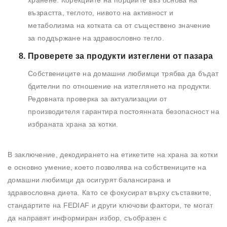
хранене. Корекциите на порциите въз основа на
възрастта, теглото, нивото на активност и
метаболизма на котката са от съществено значение
за поддържане на здравословно тегло.
Проверете за продукти изтеглени от пазара
Собствениците на домашни любимци трябва да бъдат
бдителни по отношение на изтеглянето на продукти.
Редовната проверка за актуализации от
производителя гарантира постоянната безопасност на
избраната храна за котки.
В заключение, декодирането на етикетите на храна за котки
е основно умение, което позволява на собствениците на
домашни любимци да осигурят балансирана и
здравословна диета. Като се фокусират върху съставките,
стандартите на FEDIAF и други ключови фактори, те могат
да направят информиран избор, съобразен с