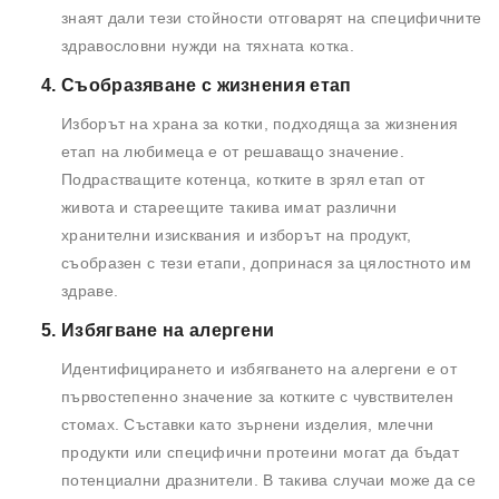
знаят дали тези стойности отговарят на специфичните
здравословни нужди на тяхната котка.
Съобразяване с жизнения етап
Изборът на храна за котки, подходяща за жизнения
етап на любимеца е от решаващо значение.
Подрастващите котенца, котките в зрял етап от
живота и стареещите такива имат различни
хранителни изисквания и изборът на продукт,
съобразен с тези етапи, допринася за цялостното им
здраве.
Избягване на алергени
Идентифицирането и избягването на алергени е от
първостепенно значение за котките с чувствителен
стомах. Съставки като зърнени изделия, млечни
продукти или специфични протеини могат да бъдат
потенциални дразнители. В такива случаи може да се