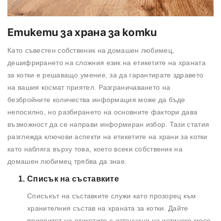
Етикети за храна за котки
Като съвестен собственик на домашен любимец,
дешифрирането на сложния език на етикетите на храната
за котки е решаващо умение, за да гарантирате здравето
на вашия космат приятел. Разграничаването на
безбройните количества информация може да бъде
непосилно, но разбирането на основните фактори дава
възможност да се направи информиран избор. Тази статия
разглежда ключови аспекти на етикетите на храни за котки
като набляга върху това, което всеки собственик на
домашен любимец трябва да знае.
Списък на съставките
Списъкът на съставките служи като прозорец към
хранителния състав на храната за котки. Дайте
приоритет на етикетите с източници на истинско месо,